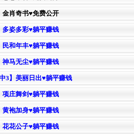
特】金肖奇书♥免费公开
特】多姿多彩♥躺平赚钱
3】民和年丰♥躺平赚钱
特】神马无尘♥躺平赚钱
3中3】美丽日出♥躺平赚钱
特】项庄舞剑♥躺平赚钱
特】黄袍加身♥躺平赚钱
码】花花公子♥躺平赚钱