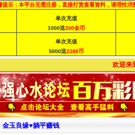
馨提示：本平台无需注册，直接打赏查看资料，请理性消
单次充值
1000送
200金币
单次充值
5000送
2388币
欢迎来到福泽天下论坛
特】金玉良缘♥躺平赚钱