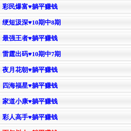
码】彩民爆富♥躺平赚钱
】绠短汲深♥10期中8期
码】最强王者♥躺平赚钱
】雷霆出码♥10期中7期
特】夜月花朝♥躺平赚钱
特】四海福星♥躺平赚钱
2】家道小康♥躺平赚钱
连】彩人高手♥躺平赚钱