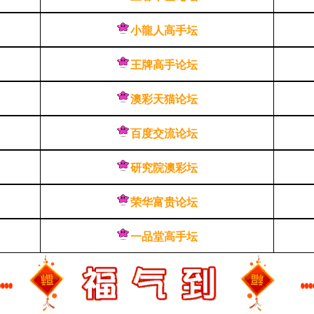
小龍人高手坛
王牌高手论坛
澳彩天猫论坛
百度交流论坛
研究院澳彩坛
荣华富贵论坛
一品堂高手坛