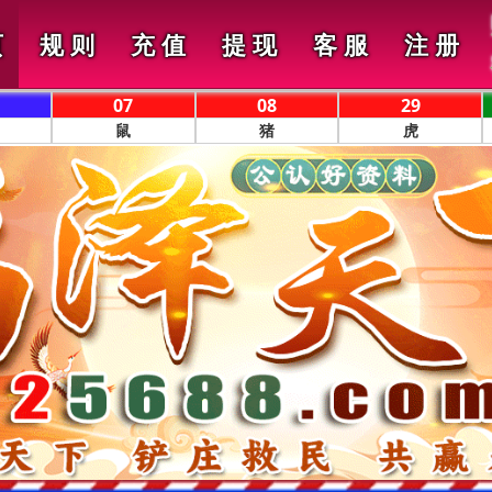
页
规 则
充 值
提 现
客 服
注 册